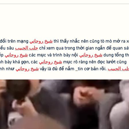
Collaboration with the
Spea
Hebrew University of
AGR
Jerusalem
 đổi trên mạng 
شيخ روحاني
 thì thấy nhắc nên cũng tò mò mở ra 
iểu sâu 
جلب الحبيب
 chỉ xem qua trong thời gian ngắn để quan sát
ếp 
شيخ روحاني
 các mục và trình bày nội 
شيخ روحاني
 dung tổng th
h bày khá gọn, các 
شيخ روحاني
 mục rõ ràng nên đọc lướt cũng 
ình như 
شيخ روحاني
 vậy là đủ để nắm 
tin cơ bản rồi. 
لب الحبيب