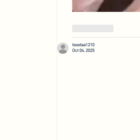
Like
Reply
toootaa1210
Oct 04, 2025