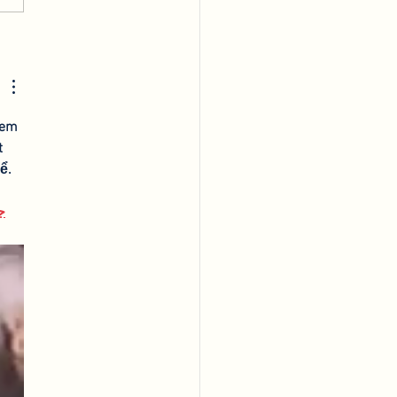
king at the 2022
F
xem 
 
ể. 
ج