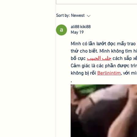
We're Back: Hosting New
Sort by:
Newest
Agri-Innovation Tours
ali88 kiki88
May 19
Mình có lần lướt đọc mấy trao
thử cho biết. Mình không tìm h
bố cục 
جلب الحبيب
 cách sắp x
Cảm giác là các phần được trìn
không bị rối 
Berlinintim
, với m
,