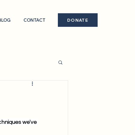
BLOG
CONTACT
DONATE
echniques we’ve 