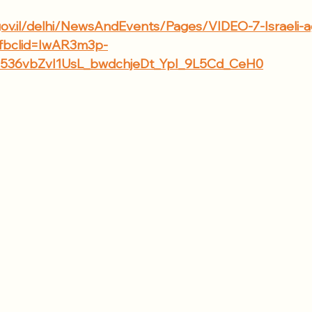
gov.il/delhi/NewsAndEvents/Pages/VIDEO-7-Israeli-ag
?fbclid=IwAR3m3p-
536vbZvI1UsL_bwdchjeDt_YpI_9L5Cd_CeH0