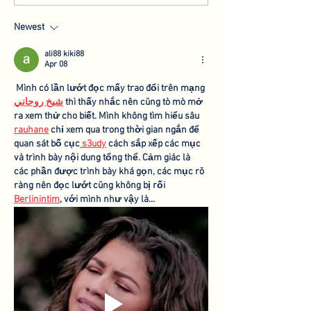
Hebrew University of
AGRF
Jerusalem
Newest
ali88 kiki88
Apr 08
 Mình có lần lướt đọc mấy trao đổi trên mạng 
شيخ روحاني
 thì thấy nhắc nên cũng tò mò mở 
ra xem thử cho biết. Mình không tìm hiểu sâu 
rauhane
 chỉ xem qua trong thời gian ngắn để 
quan sát bố cục
 s3udy
 cách sắp xếp các mục 
và trình bày nội dung tổng thể. Cảm giác là 
các phần được trình bày khá gọn, các mục rõ 
ràng nên đọc lướt cũng không bị rối 
Berlinintim
, với mình như vậy là…