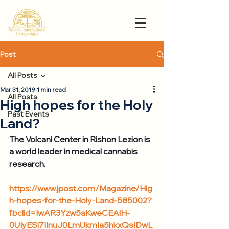
Post
All Posts
Mar 31, 2019
1 min read
All Posts
High hopes for the Holy
Past Events
Land?
The Volcani Center in Rishon Lezion is 
a world leader in medical cannabis 
research.
https://www.jpost.com/Magazine/Hig
h-hopes-for-the-Holy-Land-585002?
fbclid=IwAR3Yzw5aKweCEAlH-
0UIyESi7IInuJ0LmUkmIa5hkxQsIDwL