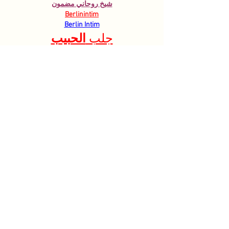
شيخ روحاني مضمون
Berlinintim
Berlin Intim
جلب 
الحبيب
https://www.eljnoub.com/
https://hurenberlin.com/
youtube
Like
Reply