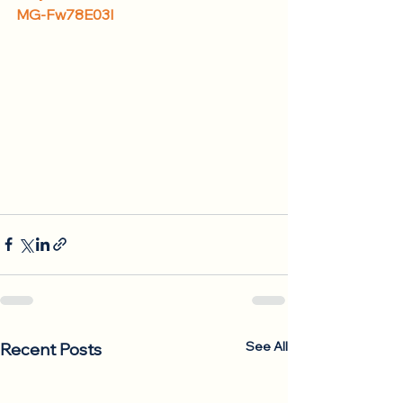
MG-Fw78E03I
See All
Recent Posts