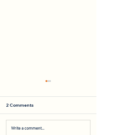
2 Comments
Collaboration with the
Speaking at th
Write a comment...