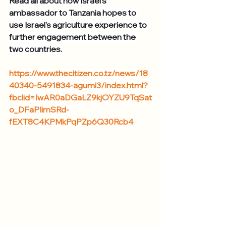
Read all about how Israel's 
ambassador to Tanzania hopes to 
use Israel's agriculture experience to 
further engagement between the 
two countries.
https://www.thecitizen.co.tz/news/18
40340-5491834-agumi3/index.html?
fbclid=IwAR0aDGaLZ9kjOYZU9TqSat
o_DFaPIimSRd-
fEXT8C4KPMkPqPZp6Q30Rcb4